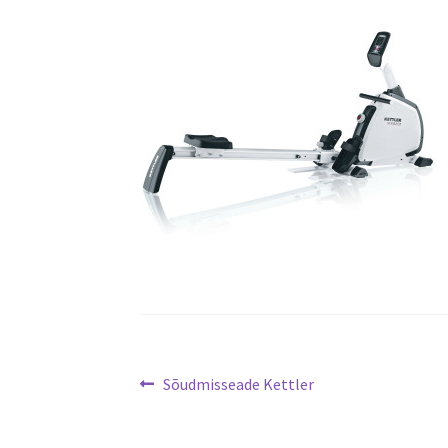
Navigeerimine
Eelmine
Sõudmisseade Kettler
postitus: