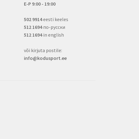
E-P 9:00 - 19:00
502 9914
eesti keeles
512 1694
по-русски
512 1694
in english
või kirjuta postile:
info@kodusport.ee