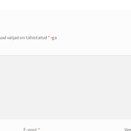
ad väljad on tähistatud
*
-ga
E-post
*
Vee