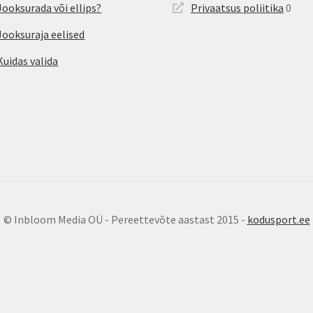
Jooksurada või ellips?
Privaatsus poliitika
0
Jooksuraja eelised
Kuidas valida
© Inbloom Media OÜ - Pereettevõte aastast 2015 -
kodusport.ee