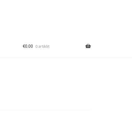
€
0.00
0 artiklit